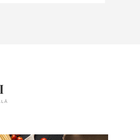
I
ALĂ