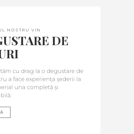
UL NOSTRU VIN
GUSTARE DE
URI
ptăm cu drag la o degustare de
tru a face experiența șederii la
erial una completă și
ilă.
VĂ