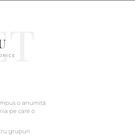
ET
U
ORICE
a impus o anumită
mia pe care o
tru grupuri