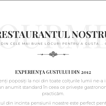
OURM
RESTAURANTUL NOSTR
 DIN CELE MAI BUNE LOCURI PENTRU A GUSTA... 
EXPERIENȚA GUSTULUI DIN 2012
ienți poposiți la noi din toate colțurile lumii ne-
un anumit standard în ceea ce privește gastrono
practicăm.
ul din incinta pensiunii noastre este perfect pen