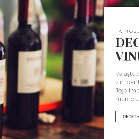
FAIMOS
DE
VIN
Vă aște
vin, pen
Jojo Imp
memorab
REZER