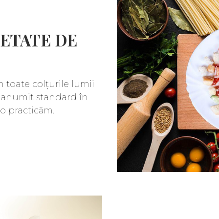
IETATE DE
n toate colțurile lumii
 anumit standard în
o practicăm.