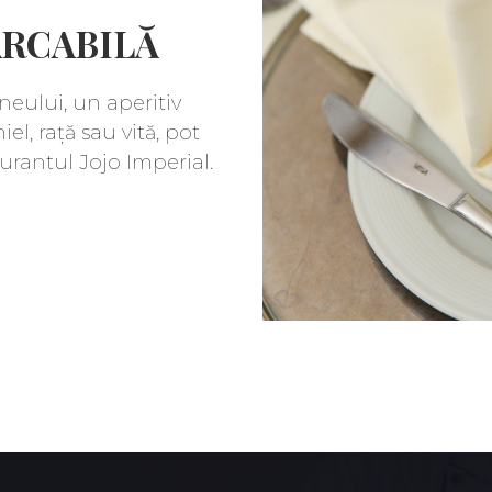
ARCABILĂ
ineului, un aperitiv
l, rață sau vită, pot
aurantul Jojo Imperial.