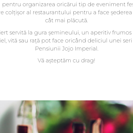
pentru organizarea oricărui tip de eveniment fes
are colțișor al restaurantului pentru a face ședer
cât mai plăcută.
iert servită la gura șemineului, un aperitiv frumo
l, vită sau rață pot face oricând deliciul unei ser
Pensiunii Jojo Imperial.
Vă așteptăm cu drag!