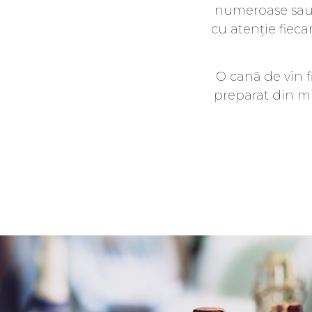
numeroase sau 
cu atenție fiec
O cană de vin f
preparat din mie