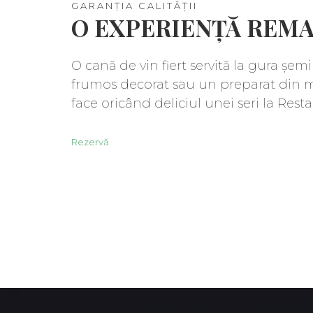
GARANȚIA CALITĂȚII
O EXPERIENȚĂ REM
O cană de vin fiert servită la gura șem
frumos decorat sau un preparat din mie
face oricând deliciul unei seri la Rest
Rezervă